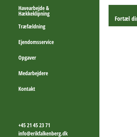
Havearbejde &
Hækkeklipning
Fortæl d
Træfældning
Ejendomsservice
Opgaver
Medarbejdere
Kontakt
+45 21 45 23 71
info@erikfalkenberg.dk