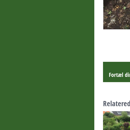
Fortæl d
Relatered