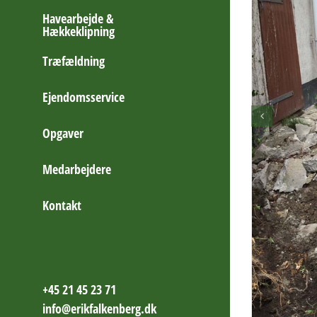
Havearbejde &
Hækkeklipning
Træfældning
Ejendomsservice
Opgaver
Medarbejdere
Kontakt
+45 21 45 23 71
info@erikfalkenberg.dk