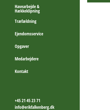
Havearbejde &
Hækkeklipning
Træfældning
Ejendomsservice
Opgaver
Medarbejdere
Kontakt
+45 21 45 23 71
info@erikfalkenberg.dk